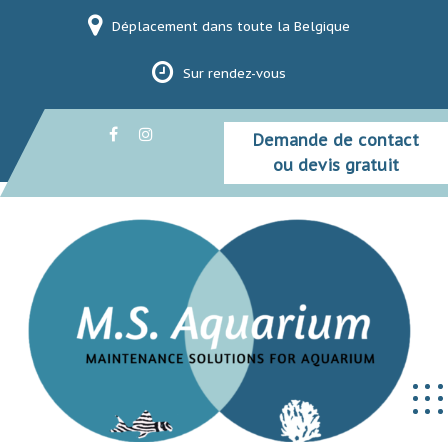
Skip
Déplacement dans toute la Belgique
to
content
Sur rendez-vous
Demande de contact
ou devis gratuit