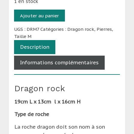
1 en stock
quantité
Ajouter au panier
de
Dragon
UGS :
DRM7
Catégories :
Dragon rock
,
Pierres
,
Taille M
rock
-
Description
Taille
M
Informations complémentaires
(2
-
2,5kg)
Dragon rock
19cm L x 13cm l x 16cm H
Type de roche
La roche dragon doit son nom à son