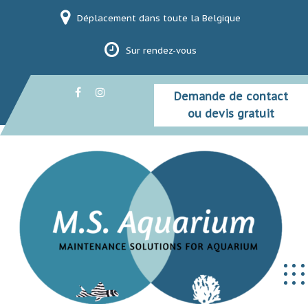
Skip
Déplacement dans toute la Belgique
to
content
Sur rendez-vous
Demande de contact
ou devis gratuit