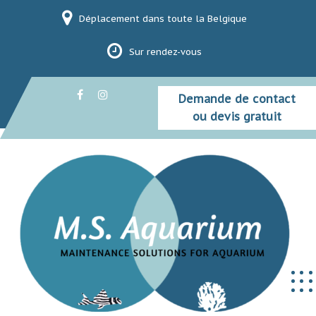
Skip
Déplacement dans toute la Belgique
to
content
Sur rendez-vous
Demande de contact
ou devis gratuit