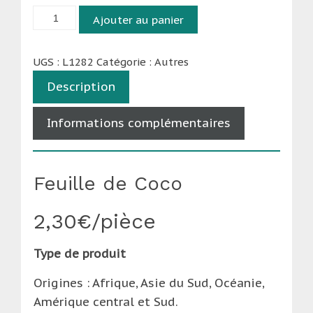
quantité
Ajouter au panier
de
Feuille
UGS :
L1282
Catégorie :
Autres
de
Description
cocotier
-
Informations complémentaires
Taille
M
1
Feuille de Coco
pc
2,30€/pièce
Type de produit
Origines : Afrique, Asie du Sud, Océanie,
Amérique central et Sud.