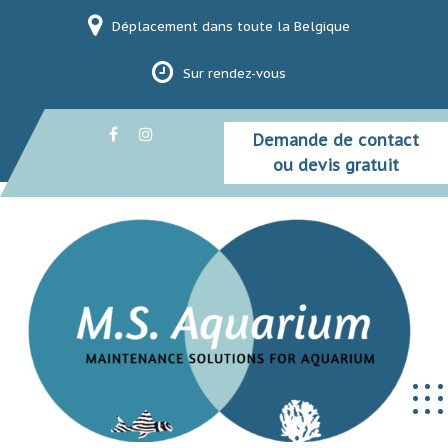
Skip
Déplacement dans toute la Belgique
to
content
Sur rendez-vous
Demande de contact
ou devis gratuit