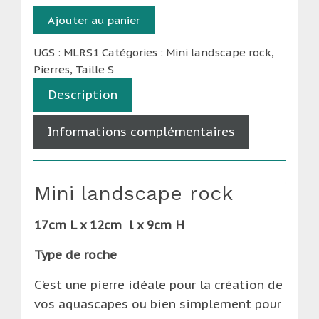
quantité
Ajouter au panier
de
Mini
UGS :
MLRS1
Catégories :
Mini landscape rock
,
Pierres
,
Taille S
Landscape
rock
Description
-
Taille
Informations complémentaires
S
(1
-
Mini landscape rock
1,5kg)
17cm L x 12cm l x 9cm H
Type de roche
C’est une pierre idéale pour la création de
vos aquascapes ou bien simplement pour