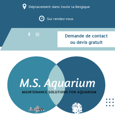
Skip
Déplacement dans toute la Belgique
to
content
Sur rendez-vous
Demande de contact
ou devis gratuit