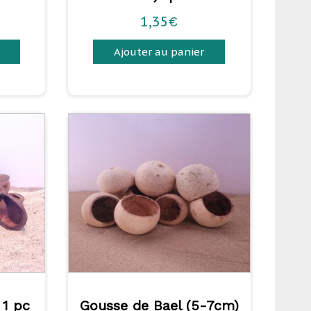
1,35
€
Ajouter au panier
1 pc
Gousse de Bael (5-7cm)