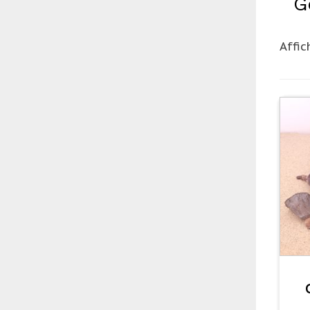
G
Affic