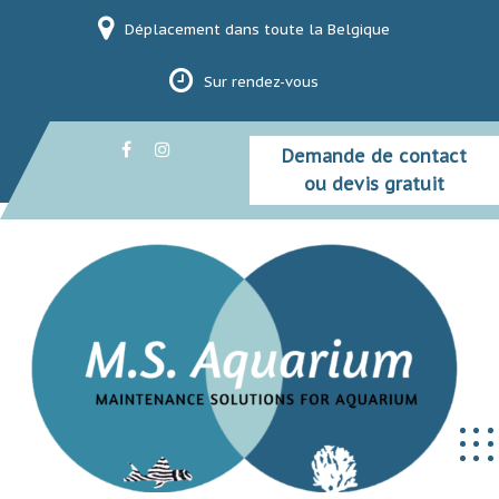
Skip
Déplacement dans toute la Belgique
to
content
Sur rendez-vous
Demande de contact
ou devis gratuit