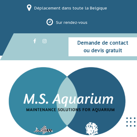
Skip
Déplacement dans toute la Belgique
to
content
Sur rendez-vous
Demande de contact
ou devis gratuit