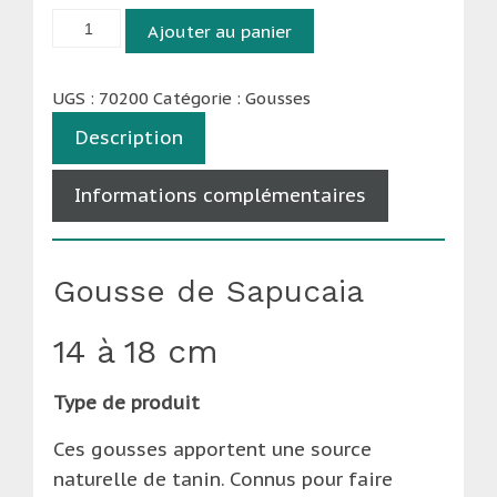
quantité
Ajouter au panier
de
Gousse
UGS :
70200
Catégorie :
Gousses
de
Description
Sapucaia
-
Informations complémentaires
Taille
XL
(14-
Gousse de Sapucaia
18cm)
14 à 18 cm
Type de produit
Ces gousses apportent une source
naturelle de tanin. Connus pour faire